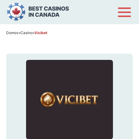
Domov
»
Casino
»
Vicibet